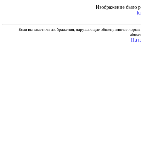
Изображение было р
lu
Если вы заметили изображения, нарушающие общепринятые нормы м
abuse
На г