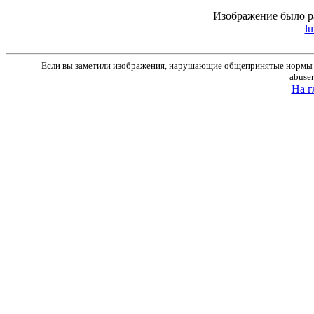
Изображение было р
lu
Если вы заметили изображения, нарушающие общепринятые нормы м
abuse
На г