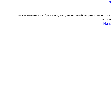
d
Если вы заметили изображения, нарушающие общепринятые нормы м
abuse
На г