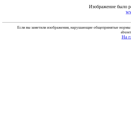
Изображение было р
ww
Если вы заметили изображения, нарушающие общепринятые нормы м
abuse
На г