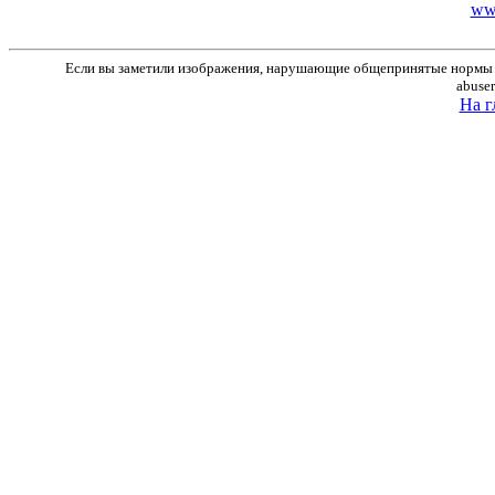
ww
Если вы заметили изображения, нарушающие общепринятые нормы м
abuse
На г