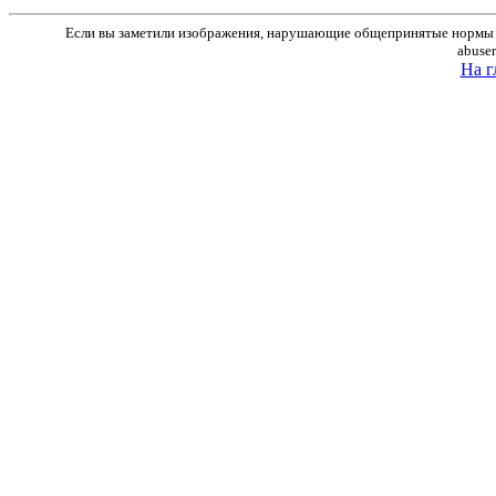
Если вы заметили изображения, нарушающие общепринятые нормы м
abuse
На г