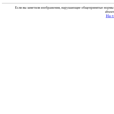
Если вы заметили изображения, нарушающие общепринятые нормы м
abuse
На г