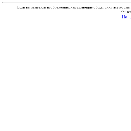
Если вы заметили изображения, нарушающие общепринятые нормы м
abuse
На г