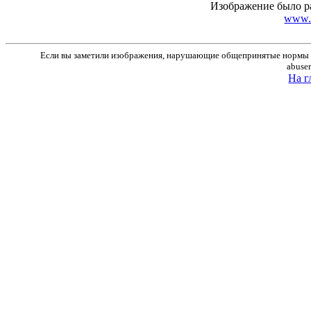
Изображение было р
www.r
Если вы заметили изображения, нарушающие общепринятые нормы м
abuse
На г