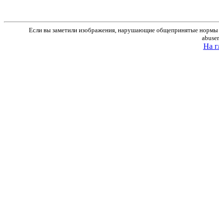
Если вы заметили изображения, нарушающие общепринятые нормы м
abuse
На г