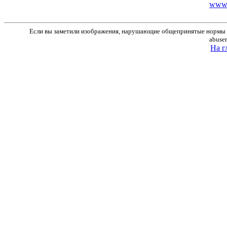
www.r
Если вы заметили изображения, нарушающие общепринятые нормы м
abuse
На г