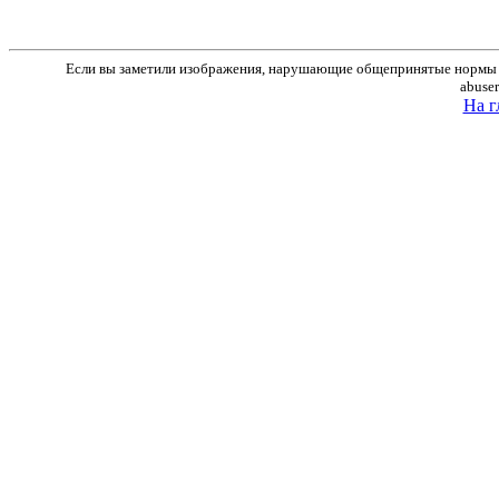
Если вы заметили изображения, нарушающие общепринятые нормы м
abuse
На г