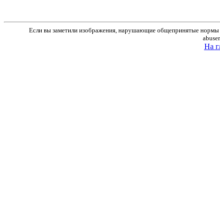
Если вы заметили изображения, нарушающие общепринятые нормы м
abuse
На г