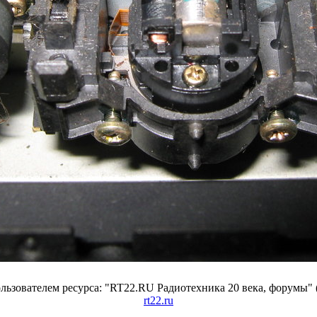
ьзователем ресурса: "RT22.RU Радиотехника 20 века, форумы" 
rt22.ru