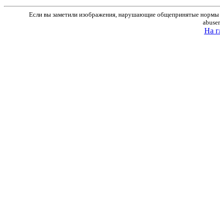
Если вы заметили изображения, нарушающие общепринятые нормы м
abuse
На г