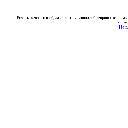
Если вы заметили изображения, нарушающие общепринятые нормы м
abuse
На г