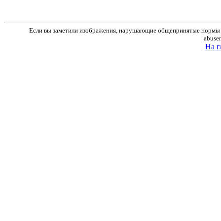
Если вы заметили изображения, нарушающие общепринятые нормы м
abuse
На г