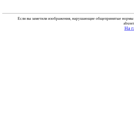
Если вы заметили изображения, нарушающие общепринятые нормы м
abuse
На г