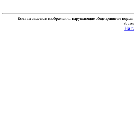
Если вы заметили изображения, нарушающие общепринятые нормы м
abuse
На г