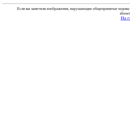
Если вы заметили изображения, нарушающие общепринятые нормы м
abuse
На г