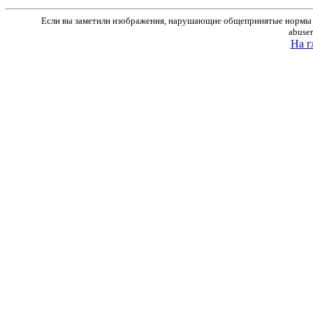
Если вы заметили изображения, нарушающие общепринятые нормы м
abuse
На г