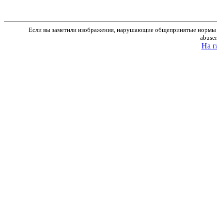
Если вы заметили изображения, нарушающие общепринятые нормы м
abuse
На г